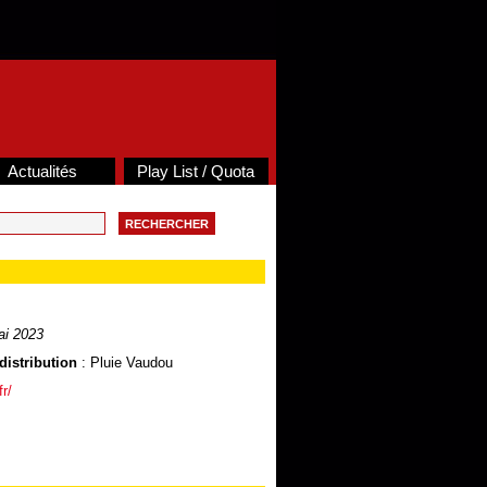
Actualités
Play List / Quota
i 2023
distribution
: Pluie Vaudou
fr/