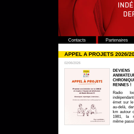
Contacts
Partenaires
APPEL A PROJETS 2026/2
02/06/2026
DEVIENS
ANIMATE
CHRONIQU
RENNES !
Radio lo
indépendan
émet sur le
au-delà, da
km autour 
1981, la s
même passion