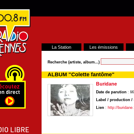
La Station
Les émissions
Recherche (artiste, album...)
ALBUM "Colette fantôme"
Buridane
Date de parution
:
Ma
Label / production / 
Lien
:
http://buridane.