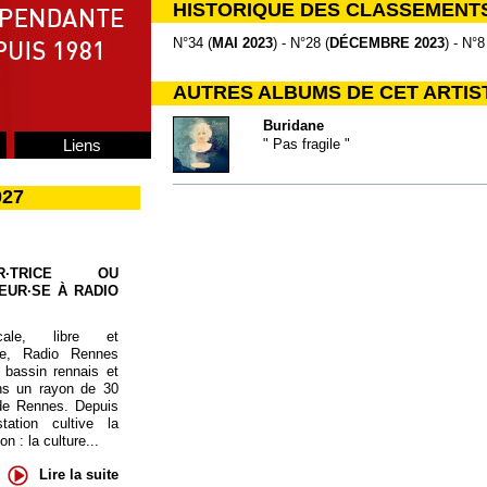
HISTORIQUE DES CLASSEMENT
N°34 (
MAI 2023
) - N°28 (
DÉCEMBRE 2023
) - N°8
AUTRES ALBUMS DE CET ARTIS
Buridane
Liens
" Pas fragile "
027
UR·TRICE OU
EUR·SE À RADIO
cale, libre et
te, Radio Rennes
 bassin rennais et
ns un rayon de 30
de Rennes. Depuis
tation cultive la
 : la culture...
Lire la suite