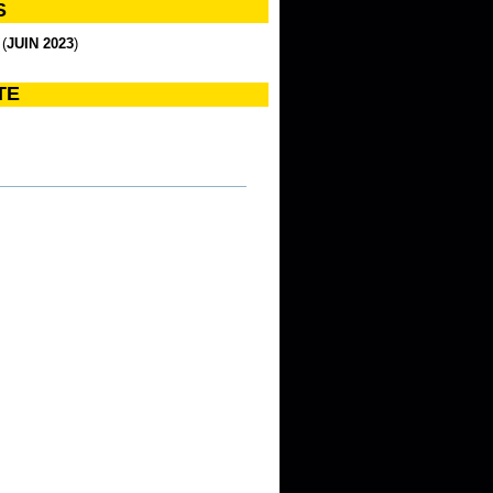
S
 (
JUIN 2023
)
TE