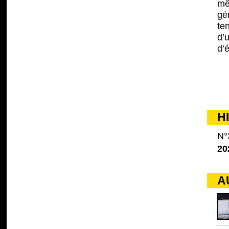
mê
gé
te
d’
d’é
H
N°
20
A