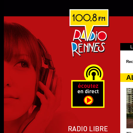
L
Rec
A