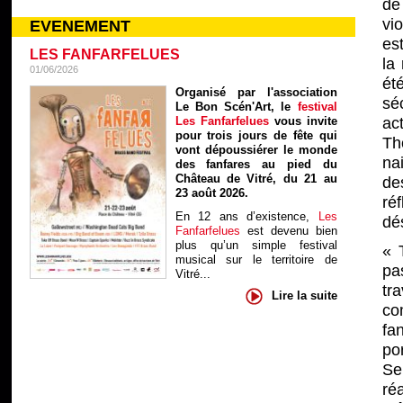
de
vio
EVENEMENT
es
LES FANFARFELUES
la
01/06/2026
ét
Organisé par l'association
sé
Le Bon Scén'Art, le
festival
Les Fanfarfelues
vous invite
ac
pour trois jours de fête qui
Th
vont dépoussiérer le monde
na
des fanfares au pied du
Château de Vitré, du 21 au
de
23 août 2026.
ré
En 12 ans d’existence,
Les
dés
Fanfarfelues
est devenu bien
plus qu’un simple festival
« 
musical sur le territoire de
pa
Vitré...
tr
Lire la suite
co
fa
po
Se
ré