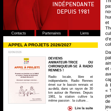
Th
pa
nos
hu
et
Th
Contacts
Partenaires
Liens
cu
d’
coh
APPEL A PROJETS 2026/2027
Da
02/06/2026
pa
DEVIENS
ANIMATEUR·TRICE OU
ai
CHRONIQUEUR·SE À RADIO
et
RENNES !
av
Radio locale, libre et
ca
indépendante, Radio Rennes
à 
émet sur le bassin rennais et
au-delà, dans un rayon de 30
« 
km autour de Rennes. Depuis
pe
1981, la station cultive la
même passion : la culture...
de 
je
Lire la suite