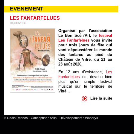
EVENEMENT
LES FANFARFELUES
01/06/2026
Organisé par l'association
Le Bon Scén'Art, le
festival
Les Fanfarfelues
vous invite
pour trois jours de fête qui
vont dépoussiérer le monde
des fanfares au pied du
Château de Vitré, du 21 au
23 août 2026.
En 12 ans d’existence,
Les
Fanfarfelues
est devenu bien
plus qu’un simple festival
musical sur le territoire de
Vitré...
Lire la suite
©
Radio Rennes
- Conception :
Adlib
- Développement :
Wanerys