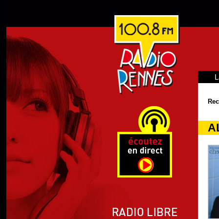
L
Rec
A