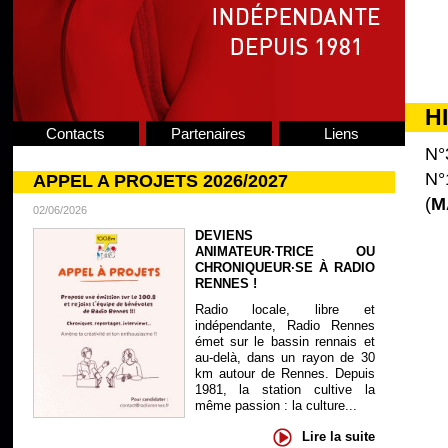
H
Contacts
Partenaires
Liens
N°
N°
APPEL A PROJETS 2026/2027
(
M
02/06/2026
DEVIENS
ANIMATEUR·TRICE OU
CHRONIQUEUR·SE À RADIO
RENNES !
Radio locale, libre et
indépendante, Radio Rennes
émet sur le bassin rennais et
au-delà, dans un rayon de 30
km autour de Rennes. Depuis
1981, la station cultive la
même passion : la culture...
Lire la suite