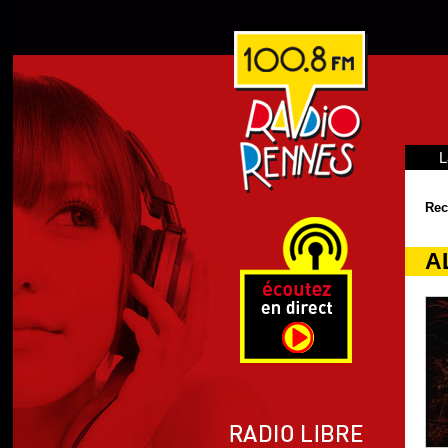
L
Rec
A