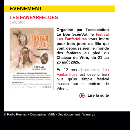
EVENEMENT
LES FANFARFELUES
01/06/2026
Organisé par l'association
Le Bon Scén'Art, le
festival
Les Fanfarfelues
vous invite
pour trois jours de fête qui
vont dépoussiérer le monde
des fanfares au pied du
Château de Vitré, du 21 au
23 août 2026.
En 12 ans d’existence,
Les
Fanfarfelues
est devenu bien
plus qu’un simple festival
musical sur le territoire de
Vitré...
Lire la suite
©
Radio Rennes
- Conception :
Adlib
- Développement :
Wanerys