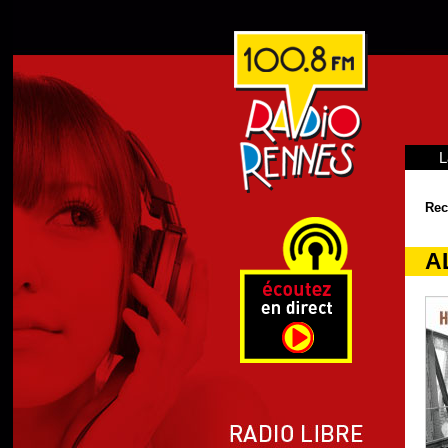
L
Rec
A