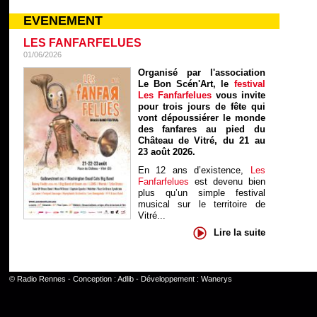
EVENEMENT
LES FANFARFELUES
01/06/2026
Organisé par l'association
Le Bon Scén'Art, le
festival
Les Fanfarfelues
vous invite
pour trois jours de fête qui
vont dépoussiérer le monde
des fanfares au pied du
Château de Vitré, du 21 au
23 août 2026.
En 12 ans d’existence,
Les
Fanfarfelues
est devenu bien
plus qu’un simple festival
musical sur le territoire de
Vitré...
Lire la suite
©
Radio Rennes
- Conception :
Adlib
- Développement :
Wanerys