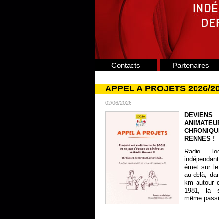
Contacts
Partenaires
APPEL A PROJETS 2026/2
02/06/2026
DEVIENS
ANIMATE
CHRONIQU
RENNES !
Radio lo
indépendan
émet sur le
au-delà, da
km autour 
1981, la s
même passion