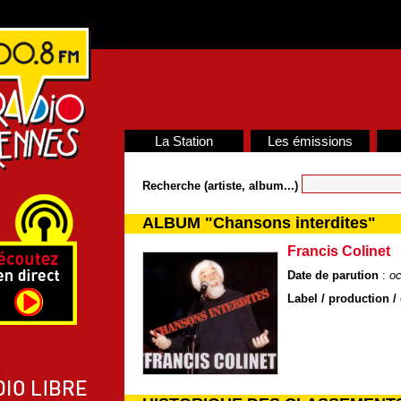
La Station
Les émissions
Recherche (artiste, album...)
ALBUM "Chansons interdites"
Francis Colinet
Date de parution
:
oc
Label / production / 