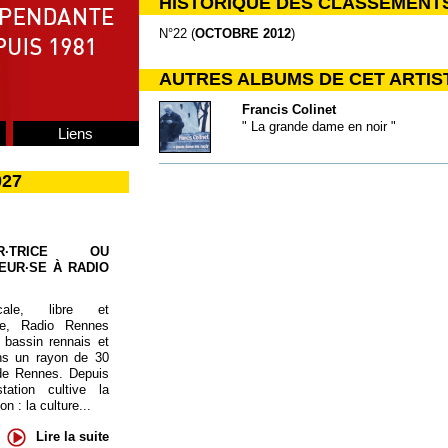
HISTORIQUE DES CLASSEMENT
N°22 (
OCTOBRE 2012
)
AUTRES ALBUMS DE CET ARTIS
Francis Colinet
" La grande dame en noir "
Liens
027
UR·TRICE OU
EUR·SE À RADIO
cale, libre et
te, Radio Rennes
 bassin rennais et
ns un rayon de 30
de Rennes. Depuis
tation cultive la
 : la culture...
Lire la suite