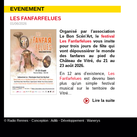
EVENEMENT
LES FANFARFELUES
01/06/2026
Organisé par l'association
Le Bon Scén'Art, le
festival
Les Fanfarfelues
vous invite
pour trois jours de fête qui
vont dépoussiérer le monde
des fanfares au pied du
Château de Vitré, du 21 au
23 août 2026.
En 12 ans d’existence,
Les
Fanfarfelues
est devenu bien
plus qu’un simple festival
musical sur le territoire de
Vitré...
Lire la suite
©
Radio Rennes
- Conception :
Adlib
- Développement :
Wanerys