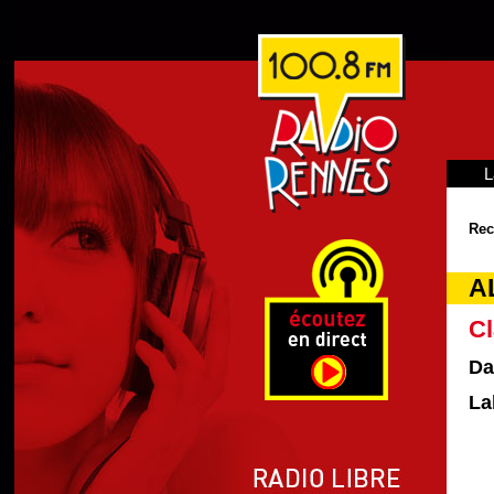
L
Rec
A
Cl
Da
La