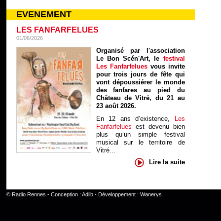
EVENEMENT
LES FANFARFELUES
01/06/2026
Organisé par l'association
Le Bon Scén'Art, le
festival
Les Fanfarfelues
vous invite
pour trois jours de fête qui
vont dépoussiérer le monde
des fanfares au pied du
Château de Vitré, du 21 au
23 août 2026.
En 12 ans d’existence,
Les
Fanfarfelues
est devenu bien
plus qu’un simple festival
musical sur le territoire de
Vitré...
Lire la suite
©
Radio Rennes
- Conception :
Adlib
- Développement :
Wanerys