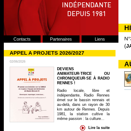
H
N°
Contacts
Partenaires
Liens
(
J
APPEL A PROJETS 2026/2027
02/06/2026
A
DEVIENS
ANIMATEUR·TRICE OU
CHRONIQUEUR·SE À RADIO
RENNES !
Radio locale, libre et
indépendante, Radio Rennes
émet sur le bassin rennais et
au-delà, dans un rayon de 30
km autour de Rennes. Depuis
1981, la station cultive la
même passion : la culture...
Lire la suite