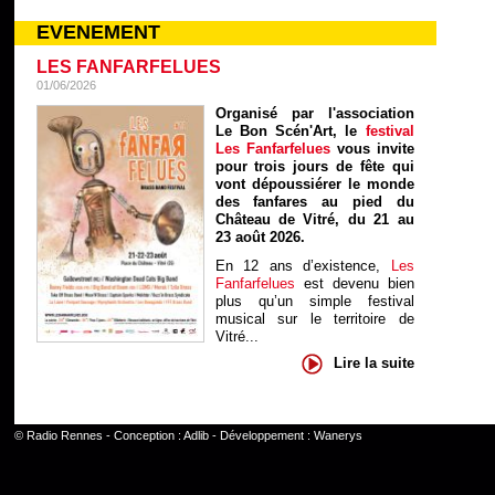
EVENEMENT
LES FANFARFELUES
01/06/2026
Organisé par l'association
Le Bon Scén'Art, le
festival
Les Fanfarfelues
vous invite
pour trois jours de fête qui
vont dépoussiérer le monde
des fanfares au pied du
Château de Vitré, du 21 au
23 août 2026.
En 12 ans d’existence,
Les
Fanfarfelues
est devenu bien
plus qu’un simple festival
musical sur le territoire de
Vitré...
Lire la suite
©
Radio Rennes
- Conception :
Adlib
- Développement :
Wanerys