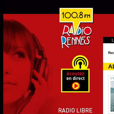
L
Rec
AL