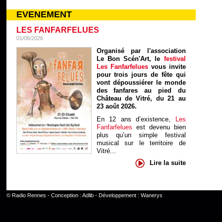
EVENEMENT
LES FANFARFELUES
01/06/2026
Organisé par l'association
Le Bon Scén'Art, le
festival
Les Fanfarfelues
vous invite
pour trois jours de fête qui
vont dépoussiérer le monde
des fanfares au pied du
Château de Vitré, du 21 au
23 août 2026.
En 12 ans d’existence,
Les
Fanfarfelues
est devenu bien
plus qu’un simple festival
musical sur le territoire de
Vitré...
Lire la suite
©
Radio Rennes
- Conception :
Adlib
- Développement :
Wanerys