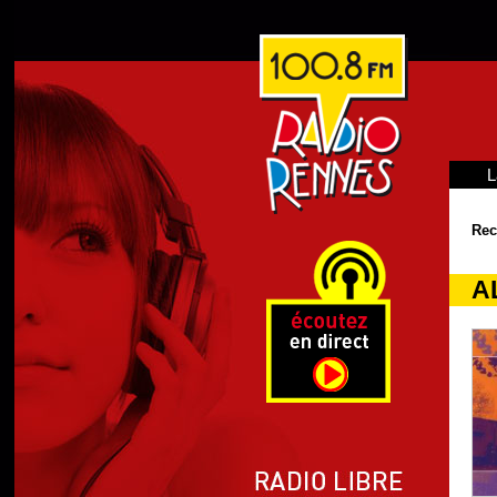
L
Rec
A