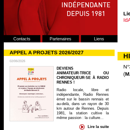
Li
Id
Contacts
Partenaires
Liens
APPEL A PROJETS 2026/2027
H
02/06/2026
N°
DEVIENS
ANIMATEUR·TRICE OU
(
M
CHRONIQUEUR·SE À RADIO
RENNES !
Radio locale, libre et
indépendante, Radio Rennes
émet sur le bassin rennais et
au-delà, dans un rayon de 30
km autour de Rennes. Depuis
1981, la station cultive la
même passion : la culture...
Lire la suite