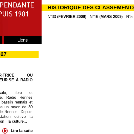
HISTORIQUE DES CLASSEMENT
N°30 (
FEVRIER 2009
) - N°16 (
MARS 2009
) - N°5 
Liens
027
UR·TRICE OU
EUR·SE À RADIO
cale, libre et
te, Radio Rennes
 bassin rennais et
ns un rayon de 30
de Rennes. Depuis
tation cultive la
 : la culture...
Lire la suite