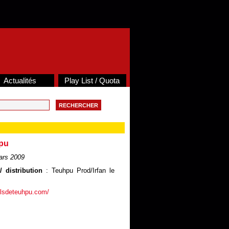
Actualités
Play List / Quota
hpu
ars 2009
 distribution
: Teuhpu Prod/Irfan le
filsdeteuhpu.com/