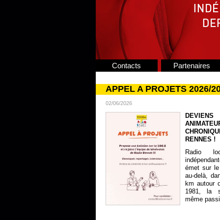
Contacts
Partenaires
APPEL A PROJETS 2026/2
02/06/2026
DEVIENS
ANIMATE
CHRONIQU
RENNES !
Radio lo
indépendan
émet sur le
au-delà, da
km autour 
1981, la s
même passion