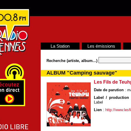
La Station
Les émissions
Recherche (artiste, album...)
ALBUM "Camping sauvage"
Les Fils de Teu
Date de parution
:
m
Label / production /
Label
Lien
:
http://www.les