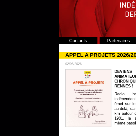
Contacts
Partenaires
APPEL A PROJETS 2026/2
02/06/2026
DEVIENS
ANIMATE
CHRONIQU
RENNES !
Radio lo
indépendan
émet sur le
au-delà, da
km autour 
1981, la s
même passion