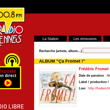
La Station
Les émissions
Recherche (artiste, album...)
ALBUM "Ça Fromet !"
Frédéric Fromet
Date de parution
:
N
Label / production / 
Lien
:
http://fredericfr