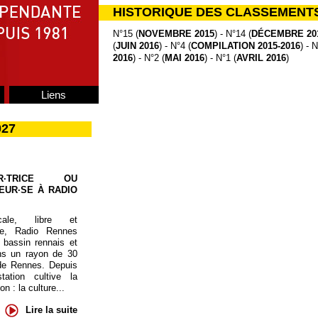
HISTORIQUE DES CLASSEMENT
N°15 (
NOVEMBRE 2015
) - N°14 (
DÉCEMBRE 20
(
JUIN 2016
) - N°4 (
COMPILATION 2015-2016
) - N
2016
) - N°2 (
MAI 2016
) - N°1 (
AVRIL 2016
)
Liens
027
UR·TRICE OU
EUR·SE À RADIO
cale, libre et
te, Radio Rennes
 bassin rennais et
ns un rayon de 30
de Rennes. Depuis
tation cultive la
 : la culture...
Lire la suite