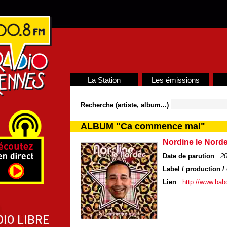
La Station
Les émissions
Recherche (artiste, album...)
ALBUM "Ca commence mal"
Nordine le Nord
Date de parution
:
2
Label / production / 
Lien
:
http://www.ba