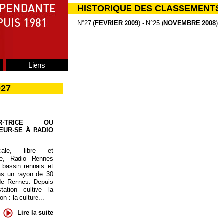
HISTORIQUE DES CLASSEMENT
N°27 (
FEVRIER 2009
) - N°25 (
NOVEMBRE 2008
)
Liens
027
UR·TRICE OU
EUR·SE À RADIO
cale, libre et
te, Radio Rennes
 bassin rennais et
ns un rayon de 30
de Rennes. Depuis
tation cultive la
 : la culture...
Lire la suite