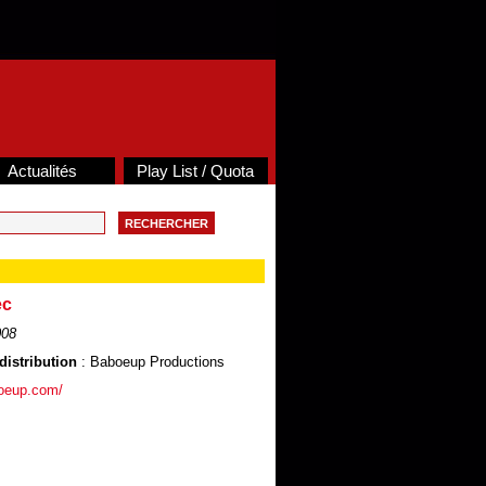
Actualités
Play List / Quota
ec
008
distribution
: Baboeup Productions
boeup.com/