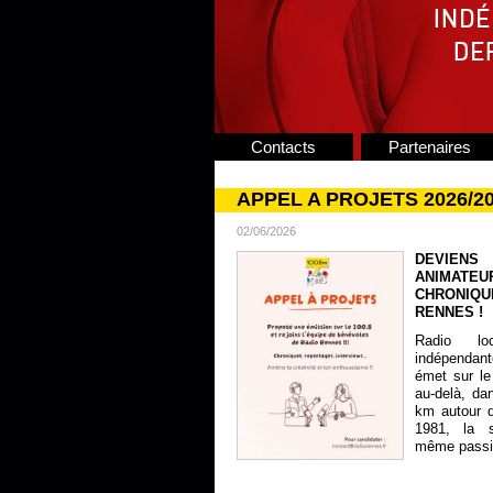
Contacts
Partenaires
APPEL A PROJETS 2026/2
02/06/2026
DEVIENS
ANIMATE
CHRONIQU
RENNES !
Radio lo
indépendan
émet sur le
au-delà, da
km autour 
1981, la s
même passion