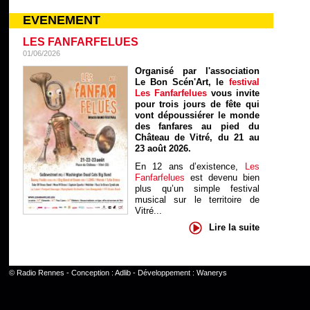
EVENEMENT
LES FANFARFELUES
01/06/2026
Organisé par l'association
Le Bon Scén'Art, le
festival
Les Fanfarfelues
vous invite
pour trois jours de fête qui
vont dépoussiérer le monde
des fanfares au pied du
Château de Vitré, du 21 au
23 août 2026.
En 12 ans d’existence,
Les
Fanfarfelues
est devenu bien
plus qu’un simple festival
musical sur le territoire de
Vitré...
Lire la suite
©
Radio Rennes
- Conception :
Adlib
- Développement :
Wanerys