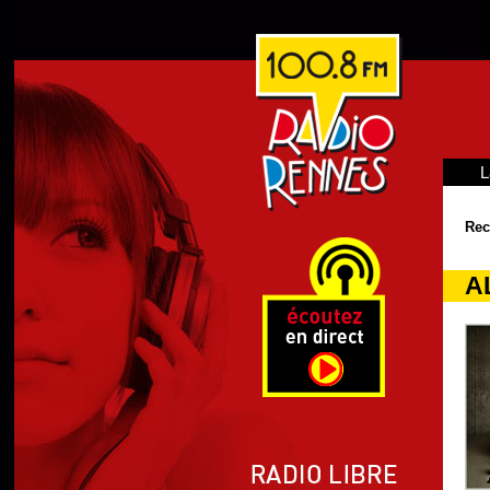
L
Rec
A