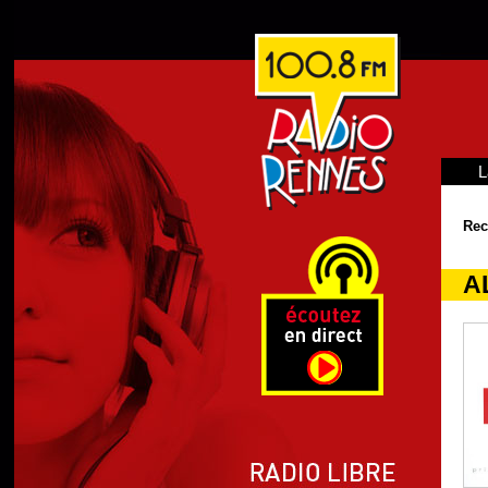
L
Rec
A