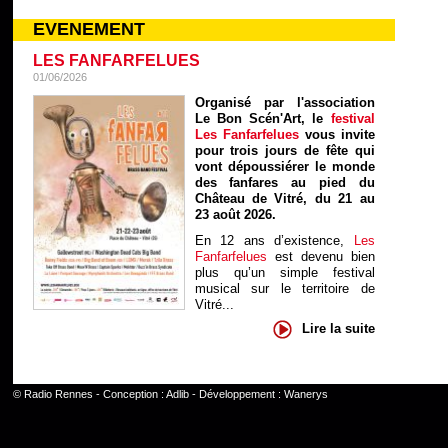
EVENEMENT
LES FANFARFELUES
01/06/2026
Organisé par l'association
Le Bon Scén'Art, le
festival
Les Fanfarfelues
vous invite
pour trois jours de fête qui
vont dépoussiérer le monde
des fanfares au pied du
Château de Vitré, du 21 au
23 août 2026.
En 12 ans d’existence,
Les
Fanfarfelues
est devenu bien
plus qu’un simple festival
musical sur le territoire de
Vitré...
Lire la suite
©
Radio Rennes
- Conception :
Adlib
- Développement :
Wanerys