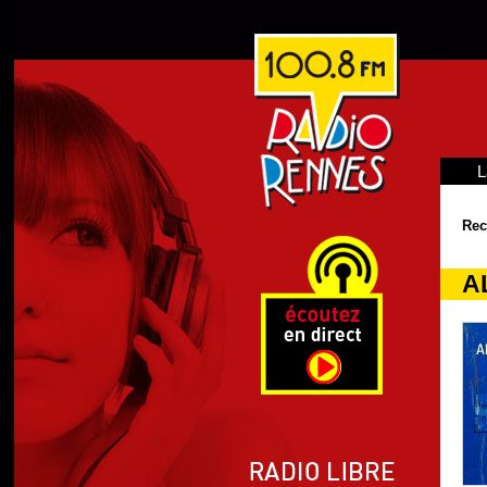
L
Rec
A