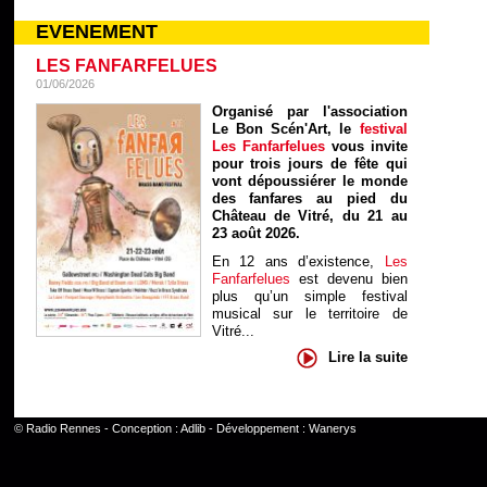
EVENEMENT
LES FANFARFELUES
01/06/2026
Organisé par l'association
Le Bon Scén'Art, le
festival
Les Fanfarfelues
vous invite
pour trois jours de fête qui
vont dépoussiérer le monde
des fanfares au pied du
Château de Vitré, du 21 au
23 août 2026.
En 12 ans d’existence,
Les
Fanfarfelues
est devenu bien
plus qu’un simple festival
musical sur le territoire de
Vitré...
Lire la suite
©
Radio Rennes
- Conception :
Adlib
- Développement :
Wanerys