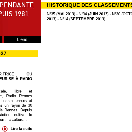
HISTORIQUE DES CLASSEMENT
N°35 (
MAI 2013
) - N°34 (
JUIN 2013
) - N°30 (
OCTO
2013
) - N°14 (
SEPTEMBRE 2013
)
Liens
027
UR·TRICE OU
EUR·SE À RADIO
cale, libre et
te, Radio Rennes
 bassin rennais et
ns un rayon de 30
de Rennes. Depuis
tation cultive la
 : la culture...
Lire la suite