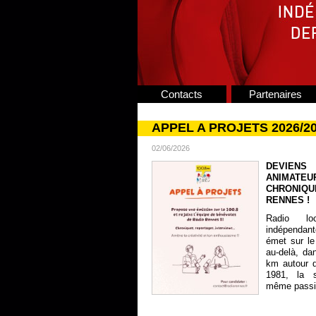
Contacts
Partenaires
APPEL A PROJETS 2026/2
02/06/2026
DEVIENS
ANIMATE
CHRONIQU
RENNES !
Radio lo
indépendan
émet sur le
au-delà, da
km autour 
1981, la s
même passion