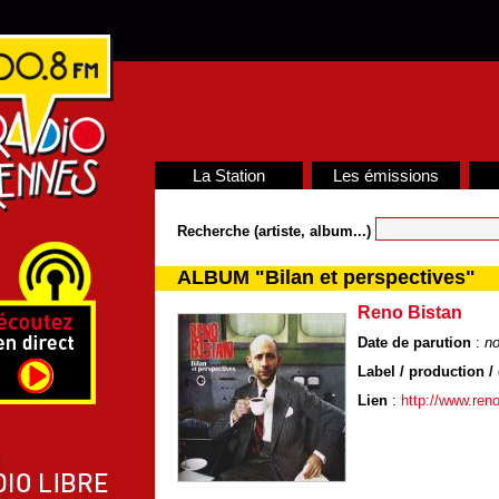
La Station
Les émissions
Recherche (artiste, album...)
ALBUM "Bilan et perspectives"
Reno Bistan
Date de parution
:
n
Label / production / 
Lien
:
http://www.ren