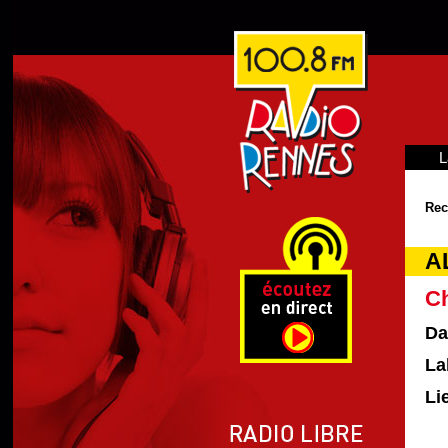
L
Rec
A
Ch
Da
La
Li