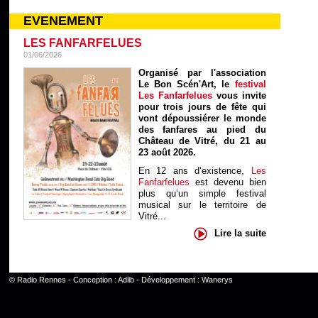
EVENEMENT
LES FANFARFELUES
01/06/2026
Organisé par l'association
Le Bon Scén'Art, le
festival
Les Fanfarfelues
vous invite
pour trois jours de fête qui
vont dépoussiérer le monde
des fanfares au pied du
Château de Vitré, du 21 au
23 août 2026.
En 12 ans d’existence,
Les
Fanfarfelues
est devenu bien
plus qu’un simple festival
musical sur le territoire de
Vitré...
Lire la suite
©
Radio Rennes
- Conception :
Adlib
- Développement :
Wanerys