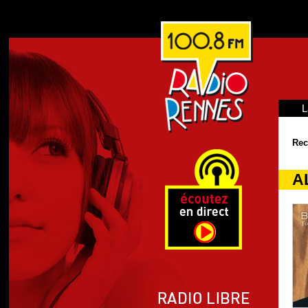
L
Rec
A