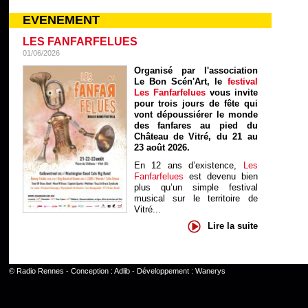
EVENEMENT
LES FANFARFELUES
01/06/2026
Organisé par l'association
Le Bon Scén'Art, le
festival
Les Fanfarfelues
vous invite
pour trois jours de fête qui
vont dépoussiérer le monde
des fanfares au pied du
Château de Vitré, du 21 au
23 août 2026.
En 12 ans d’existence,
Les
Fanfarfelues
est devenu bien
plus qu’un simple festival
musical sur le territoire de
Vitré...
Lire la suite
©
Radio Rennes
- Conception :
Adlib
- Développement :
Wanerys