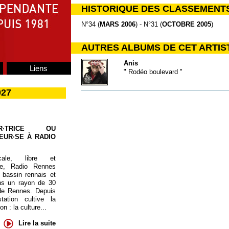
HISTORIQUE DES CLASSEMENT
N°34 (
MARS 2006
) - N°31 (
OCTOBRE 2005
)
AUTRES ALBUMS DE CET ARTIS
Anis
Liens
" Rodéo boulevard "
027
UR·TRICE OU
EUR·SE À RADIO
cale, libre et
te, Radio Rennes
 bassin rennais et
ns un rayon de 30
de Rennes. Depuis
tation cultive la
 : la culture...
Lire la suite