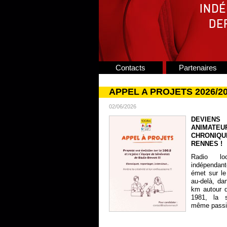
Contacts
Partenaires
APPEL A PROJETS 2026/2
02/06/2026
DEVIENS
ANIMATE
CHRONIQU
RENNES !
Radio lo
indépendan
émet sur le
au-delà, da
km autour 
1981, la s
même passion