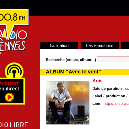
La Station
Les émissions
Recherche (artiste, album...)
ALBUM "Avec le vent"
Anis
Date de parution
:
oc
Label / production / 
Lien
:
http://perso.w