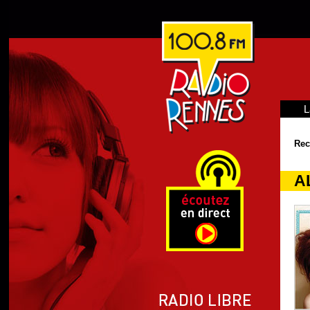
L
Rec
A