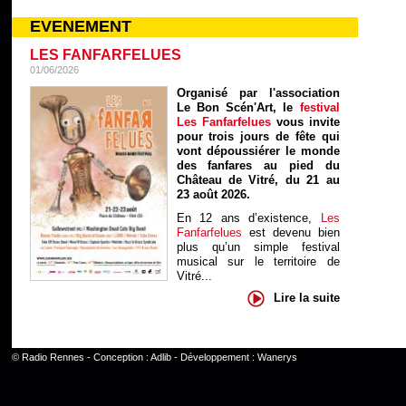
EVENEMENT
LES FANFARFELUES
01/06/2026
Organisé par l'association
Le Bon Scén'Art, le
festival
Les Fanfarfelues
vous invite
pour trois jours de fête qui
vont dépoussiérer le monde
des fanfares au pied du
Château de Vitré, du 21 au
23 août 2026.
En 12 ans d’existence,
Les
Fanfarfelues
est devenu bien
plus qu’un simple festival
musical sur le territoire de
Vitré...
Lire la suite
©
Radio Rennes
- Conception :
Adlib
- Développement :
Wanerys