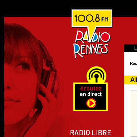
L
Rec
A