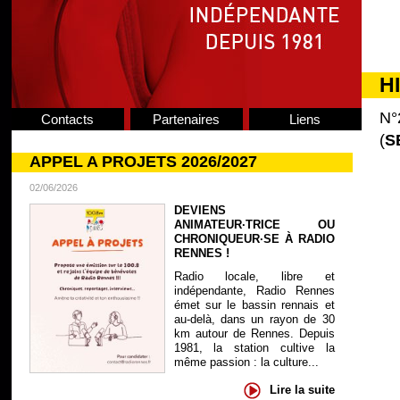
H
N°
Contacts
Partenaires
Liens
(
S
APPEL A PROJETS 2026/2027
02/06/2026
DEVIENS
ANIMATEUR·TRICE OU
CHRONIQUEUR·SE À RADIO
RENNES !
Radio locale, libre et
indépendante, Radio Rennes
émet sur le bassin rennais et
au-delà, dans un rayon de 30
km autour de Rennes. Depuis
1981, la station cultive la
même passion : la culture...
Lire la suite