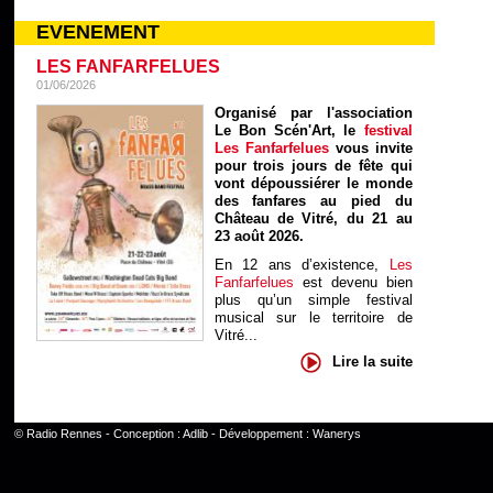
EVENEMENT
LES FANFARFELUES
01/06/2026
Organisé par l'association
Le Bon Scén'Art, le
festival
Les Fanfarfelues
vous invite
pour trois jours de fête qui
vont dépoussiérer le monde
des fanfares au pied du
Château de Vitré, du 21 au
23 août 2026.
En 12 ans d’existence,
Les
Fanfarfelues
est devenu bien
plus qu’un simple festival
musical sur le territoire de
Vitré...
Lire la suite
©
Radio Rennes
- Conception :
Adlib
- Développement :
Wanerys