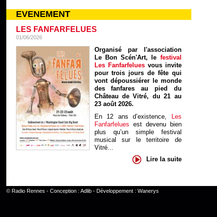
EVENEMENT
LES FANFARFELUES
01/06/2026
Organisé par l'association
Le Bon Scén'Art, le
festival
Les Fanfarfelues
vous invite
pour trois jours de fête qui
vont dépoussiérer le monde
des fanfares au pied du
Château de Vitré, du 21 au
23 août 2026.
En 12 ans d’existence,
Les
Fanfarfelues
est devenu bien
plus qu’un simple festival
musical sur le territoire de
Vitré...
Lire la suite
©
Radio Rennes
- Conception :
Adlib
- Développement :
Wanerys