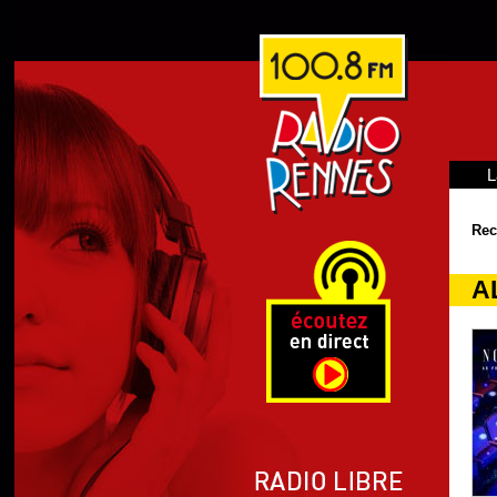
L
Rec
A