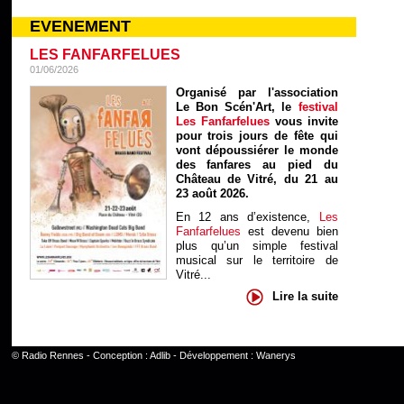
EVENEMENT
LES FANFARFELUES
01/06/2026
Organisé par l'association
Le Bon Scén'Art, le
festival
Les Fanfarfelues
vous invite
pour trois jours de fête qui
vont dépoussiérer le monde
des fanfares au pied du
Château de Vitré, du 21 au
23 août 2026.
En 12 ans d’existence,
Les
Fanfarfelues
est devenu bien
plus qu’un simple festival
musical sur le territoire de
Vitré...
Lire la suite
©
Radio Rennes
- Conception :
Adlib
- Développement :
Wanerys