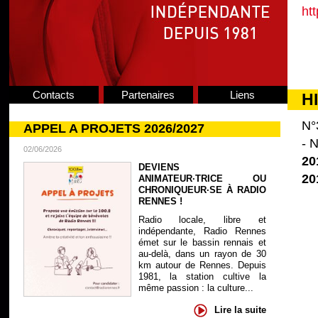
ht
Contacts
Partenaires
Liens
H
N°
APPEL A PROJETS 2026/2027
- N
02/06/2026
20
DEVIENS
20
ANIMATEUR·TRICE OU
CHRONIQUEUR·SE À RADIO
RENNES !
Radio locale, libre et
indépendante, Radio Rennes
émet sur le bassin rennais et
au-delà, dans un rayon de 30
km autour de Rennes. Depuis
1981, la station cultive la
même passion : la culture...
Lire la suite