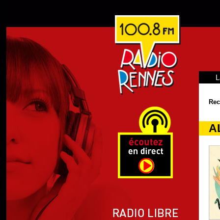
L
Rec
A