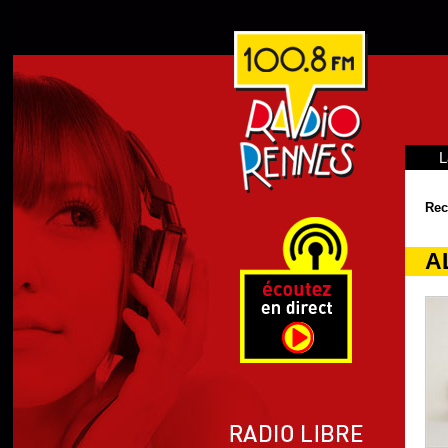
L
Rec
A