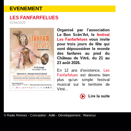
EVENEMENT
LES FANFARFELUES
01/06/2026
Organisé par l'association
Le Bon Scén'Art, le
festival
Les Fanfarfelues
vous invite
pour trois jours de fête qui
vont dépoussiérer le monde
des fanfares au pied du
Château de Vitré, du 21 au
23 août 2026.
En 12 ans d’existence,
Les
Fanfarfelues
est devenu bien
plus qu’un simple festival
musical sur le territoire de
Vitré...
Lire la suite
©
Radio Rennes
- Conception :
Adlib
- Développement :
Wanerys