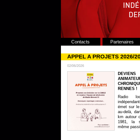
Contacts
Partenaires
APPEL A PROJETS 2026/2
02/06/2026
DEVIENS
ANIMATE
CHRONIQU
RENNES !
Radio lo
indépendan
émet sur le
au-delà, da
km autour 
1981, la s
même passion