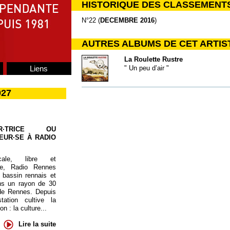
HISTORIQUE DES CLASSEMENT
N°22 (
DECEMBRE 2016
)
AUTRES ALBUMS DE CET ARTIS
La Roulette Rustre
Liens
" Un peu d’air "
027
UR·TRICE OU
EUR·SE À RADIO
cale, libre et
te, Radio Rennes
 bassin rennais et
ns un rayon de 30
de Rennes. Depuis
tation cultive la
 : la culture...
Lire la suite