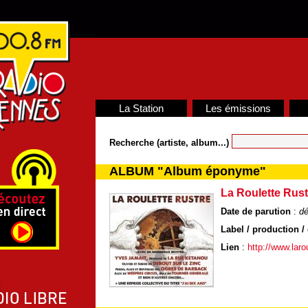
La Station
Les émissions
Recherche (artiste, album...)
ALBUM "Album éponyme"
La Roulette Rust
Date de parution
:
d
Label / production / 
Lien
:
http://www.laro