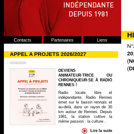
H
Contacts
Partenaires
Liens
N°
20
APPEL A PROJETS 2026/2027
(
N
02/06/2026
(
D
DEVIENS
ANIMATEUR·TRICE OU
CHRONIQUEUR·SE À RADIO
RENNES !
Radio locale, libre et
indépendante, Radio Rennes
émet sur le bassin rennais et
au-delà, dans un rayon de 30
km autour de Rennes. Depuis
1981, la station cultive la
même passion : la culture...
Lire la suite