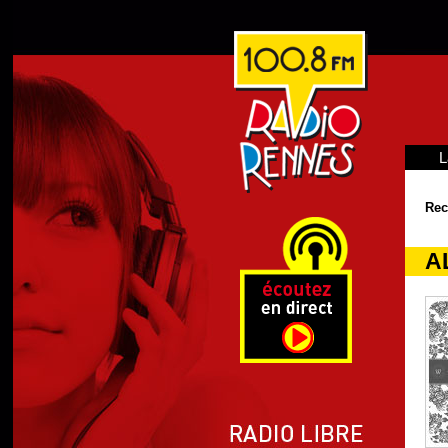
L
Rec
A