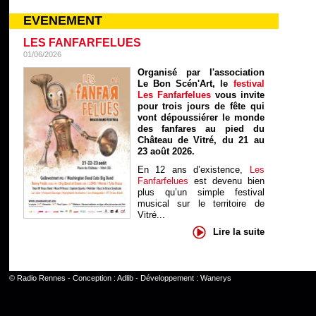
EVENEMENT
LES FANFARFELUES
01/06/2026
Organisé par l'association
Le Bon Scén'Art, le
festival
Les Fanfarfelues
vous invite
pour trois jours de fête qui
vont dépoussiérer le monde
des fanfares au pied du
Château de Vitré, du 21 au
23 août 2026.
En 12 ans d’existence,
Les
Fanfarfelues
est devenu bien
plus qu’un simple festival
musical sur le territoire de
Vitré...
Lire la suite
©
Radio Rennes
- Conception :
Adlib
- Développement :
Wanerys