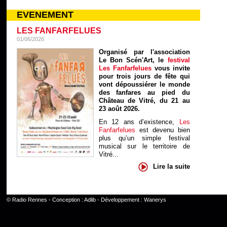
EVENEMENT
LES FANFARFELUES
01/06/2026
Organisé par l'association
Le Bon Scén'Art, le
festival
Les Fanfarfelues
vous invite
pour trois jours de fête qui
vont dépoussiérer le monde
des fanfares au pied du
Château de Vitré, du 21 au
23 août 2026.
En 12 ans d’existence,
Les
Fanfarfelues
est devenu bien
plus qu’un simple festival
musical sur le territoire de
Vitré...
Lire la suite
©
Radio Rennes
- Conception :
Adlib
- Développement :
Wanerys