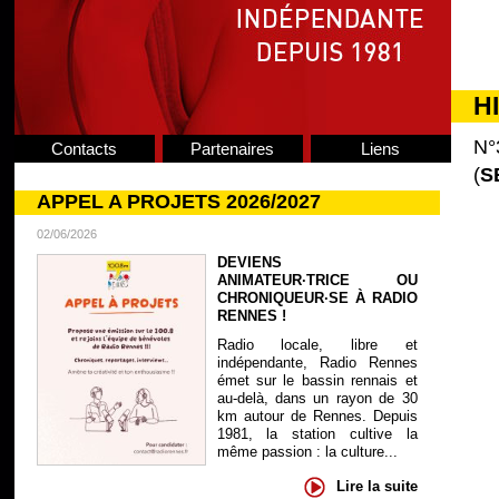
H
N°
Contacts
Partenaires
Liens
(
S
APPEL A PROJETS 2026/2027
02/06/2026
DEVIENS
ANIMATEUR·TRICE OU
CHRONIQUEUR·SE À RADIO
RENNES !
Radio locale, libre et
indépendante, Radio Rennes
émet sur le bassin rennais et
au-delà, dans un rayon de 30
km autour de Rennes. Depuis
1981, la station cultive la
même passion : la culture...
Lire la suite