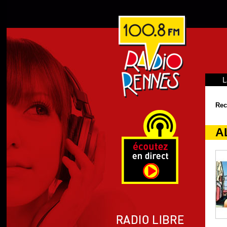
L
Rec
A