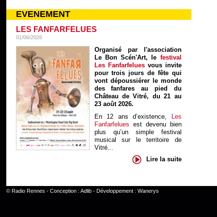
EVENEMENT
LES FANFARFELUES
01/06/2026
Organisé par l'association
Le Bon Scén'Art, le
festival
Les Fanfarfelues
vous invite
pour trois jours de fête qui
vont dépoussiérer le monde
des fanfares au pied du
Château de Vitré, du 21 au
23 août 2026.
En 12 ans d’existence,
Les
Fanfarfelues
est devenu bien
plus qu’un simple festival
musical sur le territoire de
Vitré...
Lire la suite
©
Radio Rennes
- Conception :
Adlib
- Développement :
Wanerys