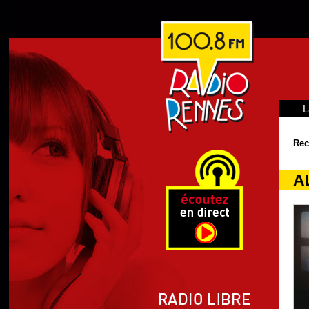
L
Rec
A