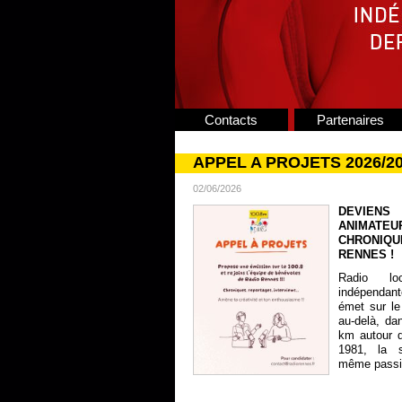
Contacts
Partenaires
APPEL A PROJETS 2026/2
02/06/2026
DEVIENS
ANIMATE
CHRONIQU
RENNES !
Radio lo
indépendan
émet sur le
au-delà, da
km autour 
1981, la s
même passion