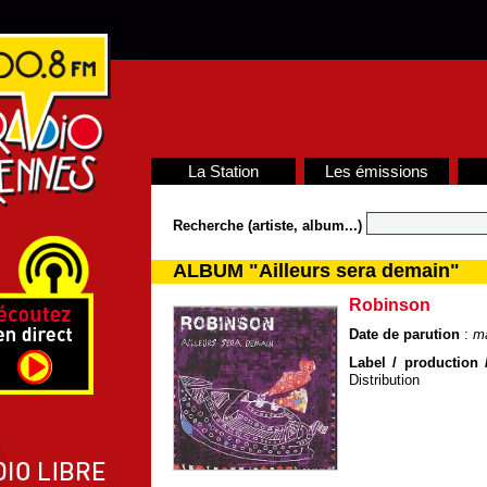
La Station
Les émissions
Recherche (artiste, album...)
ALBUM "Ailleurs sera demain"
Robinson
Date de parution
:
m
Label / production /
Distribution