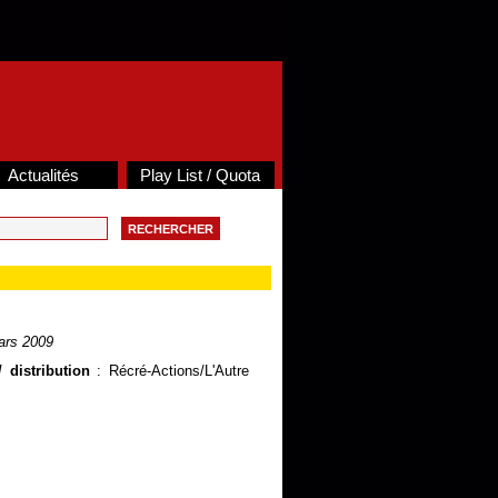
Actualités
Play List / Quota
ars 2009
 distribution
: Récré-Actions/L'Autre