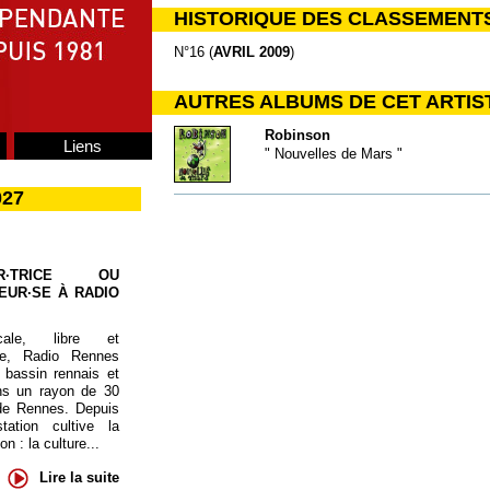
HISTORIQUE DES CLASSEMENT
N°16 (
AVRIL 2009
)
AUTRES ALBUMS DE CET ARTIS
Robinson
Liens
" Nouvelles de Mars "
027
UR·TRICE OU
EUR·SE À RADIO
cale, libre et
te, Radio Rennes
 bassin rennais et
ns un rayon de 30
de Rennes. Depuis
tation cultive la
 : la culture...
Lire la suite