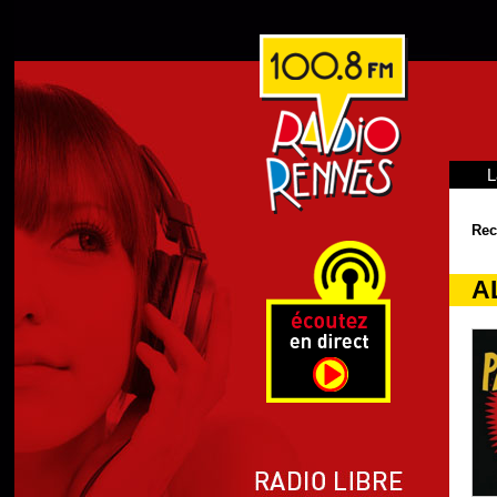
L
Rec
A