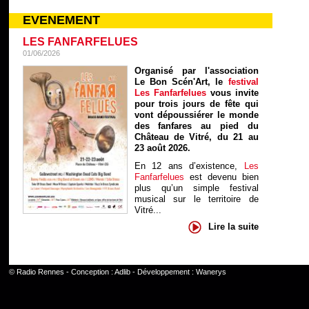
EVENEMENT
LES FANFARFELUES
01/06/2026
Organisé par l'association
Le Bon Scén'Art, le
festival
Les Fanfarfelues
vous invite
pour trois jours de fête qui
vont dépoussiérer le monde
des fanfares au pied du
Château de Vitré, du 21 au
23 août 2026.
En 12 ans d’existence,
Les
Fanfarfelues
est devenu bien
plus qu’un simple festival
musical sur le territoire de
Vitré...
Lire la suite
©
Radio Rennes
- Conception :
Adlib
- Développement :
Wanerys