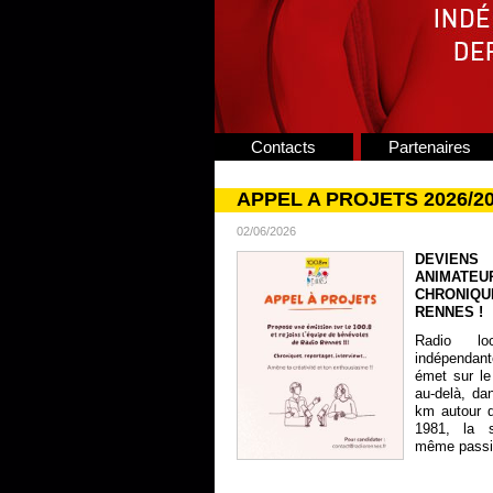
Contacts
Partenaires
APPEL A PROJETS 2026/2
02/06/2026
DEVIENS
ANIMATE
CHRONIQU
RENNES !
Radio lo
indépendan
émet sur le
au-delà, da
km autour 
1981, la s
même passion