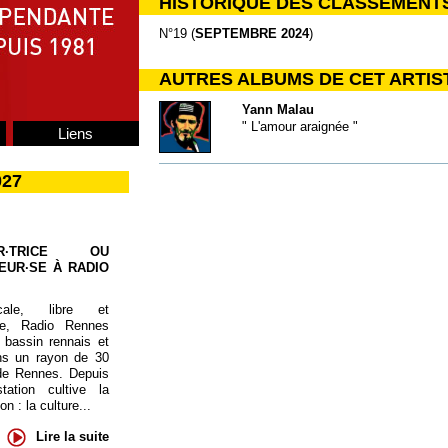
HISTORIQUE DES CLASSEMENT
N°19 (
SEPTEMBRE 2024
)
AUTRES ALBUMS DE CET ARTIS
Yann Malau
" L'amour araignée "
Liens
027
UR·TRICE OU
EUR·SE À RADIO
cale, libre et
te, Radio Rennes
 bassin rennais et
ns un rayon de 30
de Rennes. Depuis
tation cultive la
 : la culture...
Lire la suite