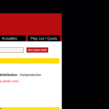
Actualités
Play List / Quota
distribution
: Autoproduction
au.jimdo.com/