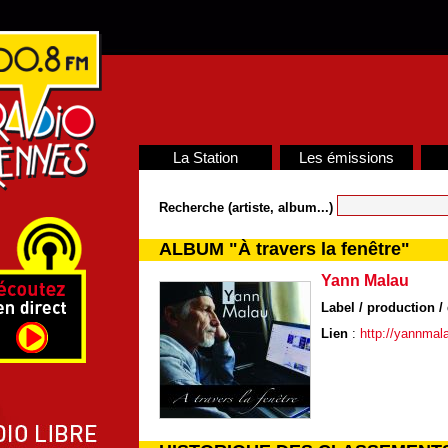
La Station
Les émissions
Recherche (artiste, album...)
ALBUM "À travers la fenêtre"
Yann Malau
Label / production / 
Lien
:
http://yannmal