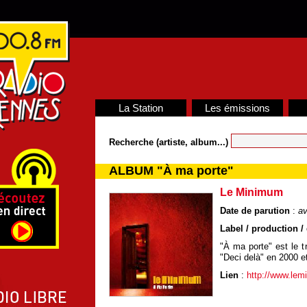
La Station
Les émissions
Recherche (artiste, album...)
ALBUM "À ma porte"
Le Minimum
Date de parution
:
av
Label / production / 
"À ma porte" est le 
"Deci delà" en 2000 
Lien
:
http://www.le