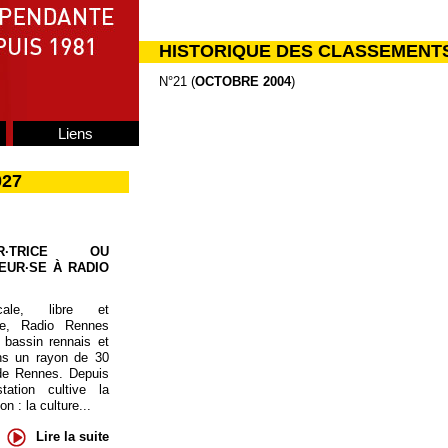
HISTORIQUE DES CLASSEMENT
N°21 (
OCTOBRE 2004
)
Liens
027
UR·TRICE OU
EUR·SE À RADIO
cale, libre et
te, Radio Rennes
 bassin rennais et
ns un rayon de 30
de Rennes. Depuis
tation cultive la
 : la culture...
Lire la suite