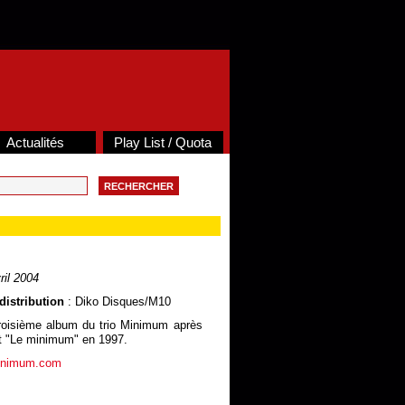
Actualités
Play List / Quota
ril 2004
distribution
: Diko Disques/M10
troisième album du trio Minimum après
et "Le minimum" en 1997.
minimum.com