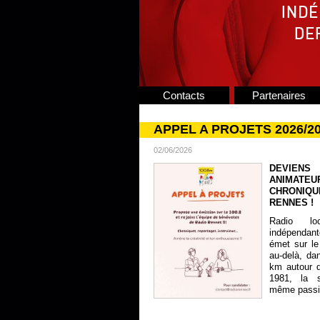
Contacts
Partenaires
APPEL A PROJETS 2026/2
02/06/2026
DEVIENS
ANIMATE
CHRONIQU
RENNES !
Radio lo
indépendan
émet sur le
au-delà, da
km autour 
1981, la s
même passion