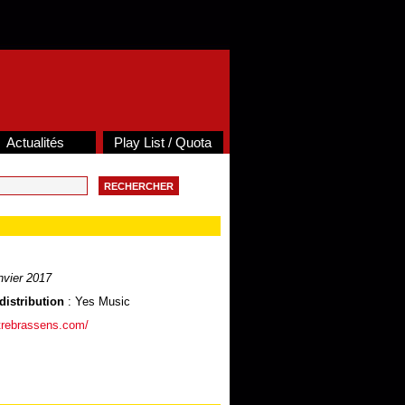
Actualités
Play List / Quota
nvier 2017
distribution
: Yes Music
trebrassens.com/