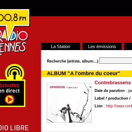
La Station
Les émissions
Recherche (artiste, album...)
ALBUM "A l'ombre du coeur"
Contrebrassens
Date de parution
:
ja
Label / production / 
Lien
:
http://www.con