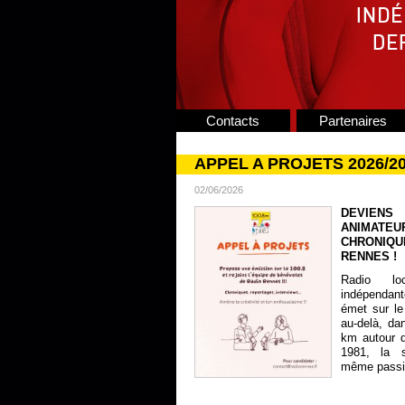
Contacts
Partenaires
APPEL A PROJETS 2026/2
02/06/2026
DEVIENS
ANIMATE
CHRONIQU
RENNES !
Radio lo
indépendan
émet sur le
au-delà, da
km autour 
1981, la s
même passion