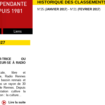
HISTORIQUE DES CLASSEMENT
N°25 (
JANVIER 2017
) - N°21 (
FEVRIER 2017
)
Liens
027
UR·TRICE OU
EUR·SE À RADIO
cale, libre et
te, Radio Rennes
 bassin rennais et
ns un rayon de 30
de Rennes. Depuis
tation cultive la
 : la culture...
Lire la suite