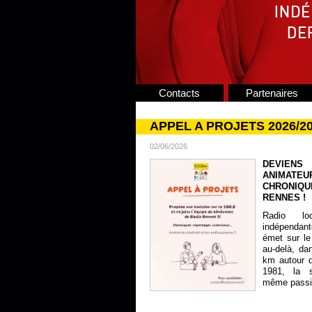
Contacts
Partenaires
APPEL A PROJETS 2026/2
02/06/2026
DEVIENS
ANIMATE
CHRONIQU
RENNES !
Radio lo
indépendan
émet sur le
au-delà, da
km autour 
1981, la s
même passion