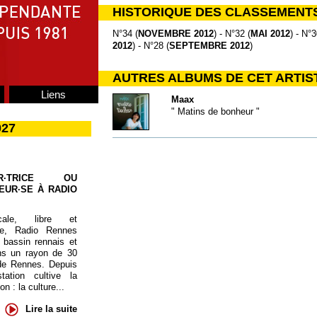
HISTORIQUE DES CLASSEMENT
N°34 (
NOVEMBRE 2012
) - N°32 (
MAI 2012
) - N°3
2012
) - N°28 (
SEPTEMBRE 2012
)
AUTRES ALBUMS DE CET ARTIS
Liens
Maax
" Matins de bonheur "
027
UR·TRICE OU
EUR·SE À RADIO
cale, libre et
te, Radio Rennes
 bassin rennais et
ns un rayon de 30
de Rennes. Depuis
tation cultive la
 : la culture...
Lire la suite