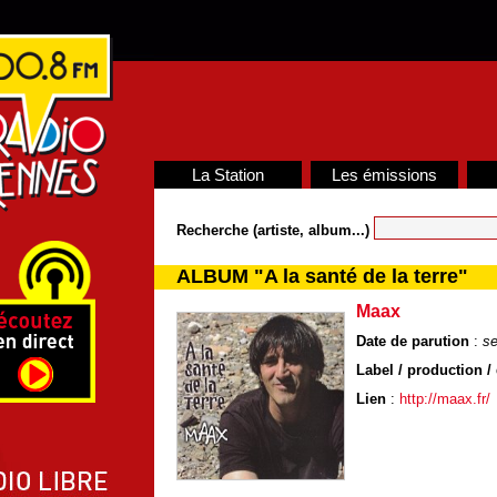
La Station
Les émissions
Recherche (artiste, album...)
ALBUM "A la santé de la terre"
Maax
Date de parution
:
se
Label / production / 
Lien
:
http://maax.fr/