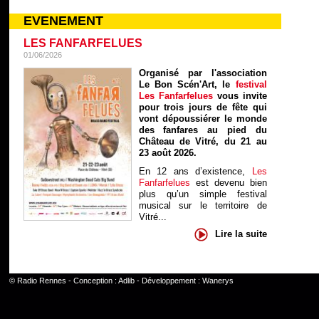
EVENEMENT
LES FANFARFELUES
01/06/2026
Organisé par l'association
Le Bon Scén'Art, le
festival
Les Fanfarfelues
vous invite
pour trois jours de fête qui
vont dépoussiérer le monde
des fanfares au pied du
Château de Vitré, du 21 au
23 août 2026.
En 12 ans d’existence,
Les
Fanfarfelues
est devenu bien
plus qu’un simple festival
musical sur le territoire de
Vitré...
Lire la suite
©
Radio Rennes
- Conception :
Adlib
- Développement :
Wanerys