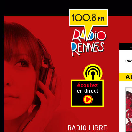
L
Rec
AL