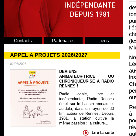
de
to
pu
l’
ch
Contacts
Partenaires
Liens
(l
Mi
APPEL A PROJETS 2026/2027
No
Lé
02/06/2026
au
DEVIENS
ANIMATEUR·TRICE OU
in
CHRONIQUEUR·SE À RADIO
Ch
RENNES !
pe
Radio locale, libre et
ouv
indépendante, Radio Rennes
émet sur le bassin rennais et
Re
au-delà, dans un rayon de 30
à 
km autour de Rennes. Depuis
1981, la station cultive la
po
même passion : la culture...
rév
Lire la suite
au