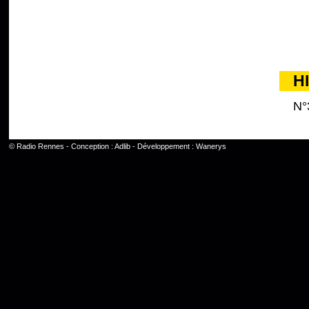
H
N°
©
Radio Rennes
- Conception :
Adlib
- Développement :
Wanerys