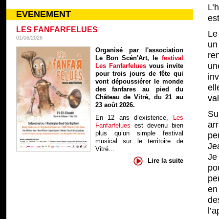
L’
EVENEMENT
est
LES FANFARFELUES
Le
01/06/2026
un
Organisé par l'association
re
Le Bon Scén'Art, le
festival
une
Les Fanfarfelues
vous invite
pour trois jours de fête qui
inv
vont dépoussiérer le monde
el
des fanfares au pied du
Château de Vitré, du 21 au
va
23 août 2026.
Su
En 12 ans d’existence,
Les
ar
Fanfarfelues
est devenu bien
plus qu’un simple festival
per
musical sur le territoire de
Je
Vitré...
Je
Lire la suite
po
pe
en
des
l’