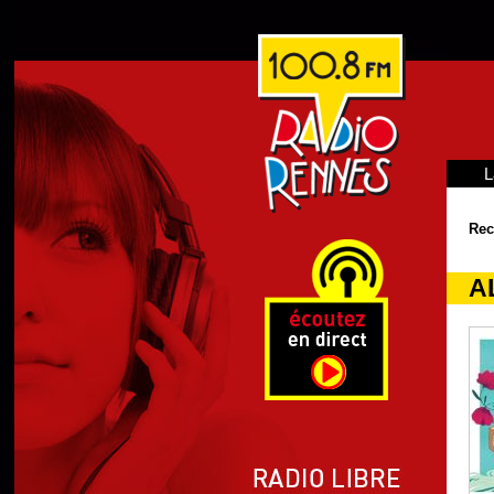
L
Rec
A