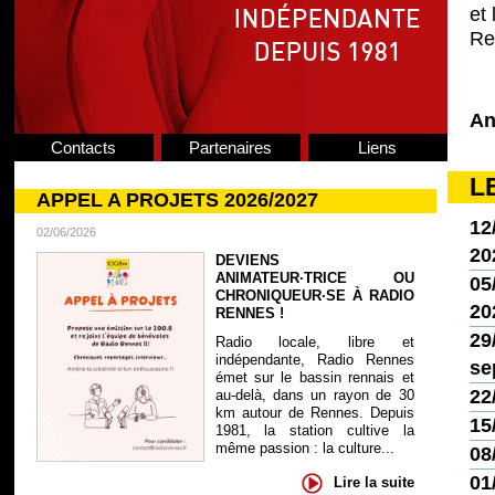
et 
Re
An
Contacts
Partenaires
Liens
L
APPEL A PROJETS 2026/2027
12
02/06/2026
20
DEVIENS
ANIMATEUR·TRICE OU
05
CHRONIQUEUR·SE À RADIO
20
RENNES !
29
Radio locale, libre et
indépendante, Radio Rennes
se
émet sur le bassin rennais et
22
au-delà, dans un rayon de 30
km autour de Rennes. Depuis
15
1981, la station cultive la
même passion : la culture...
08
01
Lire la suite