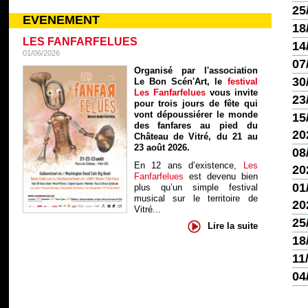
25
EVENEMENT
18
LES FANFARFELUES
14
01/06/2026
07
Organisé par l'association
30
Le Bon Scén'Art, le
festival
Les Fanfarfelues
vous invite
23
pour trois jours de fête qui
vont dépoussiérer le monde
15
des fanfares au pied du
20
Château de Vitré, du 21 au
23 août 2026.
08
En 12 ans d’existence,
Les
20
Fanfarfelues
est devenu bien
01
plus qu’un simple festival
musical sur le territoire de
20
Vitré...
25
Lire la suite
18
11
04