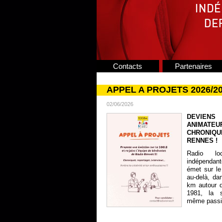
Contacts
Partenaires
APPEL A PROJETS 2026/2
02/06/2026
DEVIENS
ANIMATE
CHRONIQU
RENNES !
Radio lo
indépendan
émet sur le
au-delà, da
km autour 
1981, la s
même passion