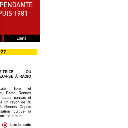
Liens
027
UR·TRICE OU
EUR·SE À RADIO
cale, libre et
te, Radio Rennes
 bassin rennais et
ns un rayon de 30
de Rennes. Depuis
tation cultive la
 : la culture...
Lire la suite