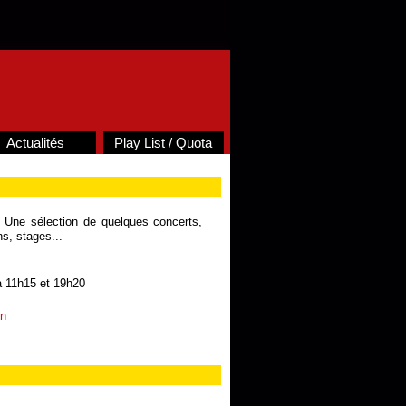
Actualités
Play List / Quota
. Une sélection de quelques concerts,
s, stages...
à 11h15 et 19h20
en