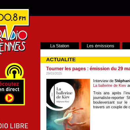
La Station
Les émissions
ACTUALITE
Tourner les pages : émission du 29 m
29/03/2025
Interview de
Stéphan
La ballerine de Kiev
au
Trois ans après l’in
journaliste-reporter
bouleversant sur le 
travers un couple de 