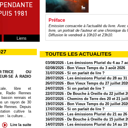
Préface
Emission consacrée à l'actualité du livre. Avec
livre, un portrait de l'auteur et une chronique du l
Diffusion le vendredi à 10h10 et 23h10.
Liens
027
TOUTES LES ACTUALITES
03/08/2026 - Les émissions Pluriel du 4 au 7 a
02/08/2026 - Bon Vieux Temps du 3 août 2026
UR·TRICE OU
31/07/2026 - Si on parlait de lire ?
EUR·SE À RADIO
28/07/2026 - Les émissions Pluriel du 28 au 31 
26/07/2026 - Bon Vieux Temps du 27 juillet 202
24/07/2026 - Si on parlait de lire ?
cale, libre et
te, Radio Rennes
22/07/2026 - De Bouche à Oreille du 22 juillet 
 bassin rennais et
20/07/2026 - Chemins de Terre des 20 et 21 juil
ns un rayon de 30
19/07/2026 - Bon Vieux Temps du 20 juillet 202
de Rennes. Depuis
17/07/2026 - Si on parlait de lire ?
tation cultive la
17/07/2026 - Les émissions Pluriel du 21 au 26 
 : la culture...
16/07/2026 - De Bouche à Oreille du 15 juillet 
14/07/2026 - Les émissions Pluriel du 14 au 19 
Lire la suite