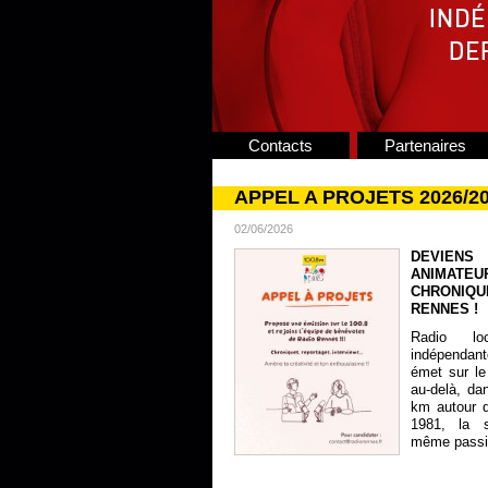
Contacts
Partenaires
APPEL A PROJETS 2026/2
02/06/2026
DEVIENS
ANIMATE
CHRONIQU
RENNES !
Radio lo
indépendan
émet sur le
au-delà, da
km autour 
1981, la s
même passion