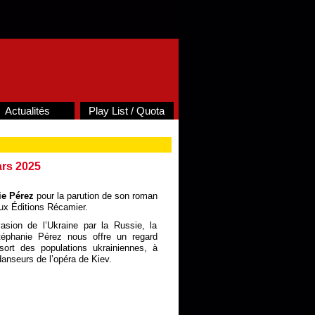
Actualités
Play List / Quota
ars 2025
ie Pérez
pour la parution de son roman
x Éditions Récamier.
vasion de l’Ukraine par la Russie, la
 Stéphanie Pérez nous offre un regard
sort des populations ukrainiennes, à
danseurs de l’opéra de Kiev.