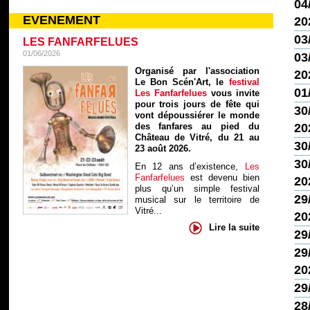
04/
EVENEMENT
20
03
LES FANFARFELUES
01/06/2026
03/
Organisé par l'association
20
Le Bon Scén'Art, le
festival
01
Les Fanfarfelues
vous invite
pour trois jours de fête qui
30
vont dépoussiérer le monde
des fanfares au pied du
20
Château de Vitré, du 21 au
30
23 août 2026.
30
En 12 ans d’existence,
Les
Fanfarfelues
est devenu bien
20
plus qu’un simple festival
29
musical sur le territoire de
Vitré...
20
Lire la suite
29
29
20
29
28