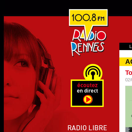
L
A
To
02/