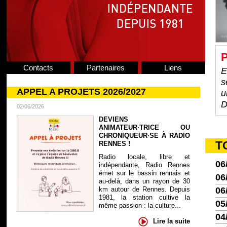
P
Contacts
Partenaires
Liens
E
s
APPEL A PROJETS 2026/2027
u
D
02/06/2026
DEVIENS
ANIMATEUR·TRICE OU
CHRONIQUEUR·SE À RADIO
T
RENNES !
Radio locale, libre et
06
indépendante, Radio Rennes
émet sur le bassin rennais et
06
au-delà, dans un rayon de 30
km autour de Rennes. Depuis
06
1981, la station cultive la
05
même passion : la culture...
04
Lire la suite