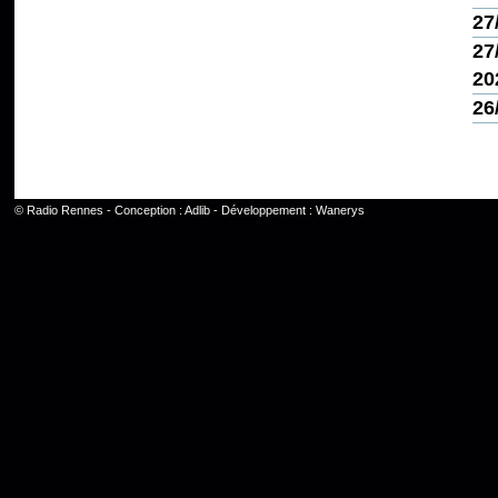
27
27
20
26
©
Radio Rennes
- Conception :
Adlib
- Développement :
Wanerys