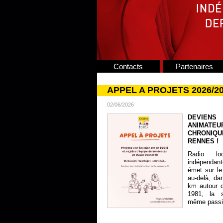
Contacts
Partenaires
APPEL A PROJETS 2026/2
02/06/2026
DEVIENS
ANIMATE
CHRONIQU
RENNES !
Radio lo
indépendan
émet sur le
au-delà, da
km autour 
1981, la s
même passion