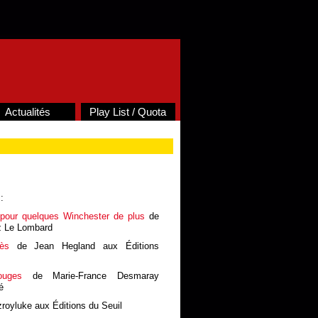
Actualités
Play List / Quota
:
pour quelques Winchester de plus
de
z Le Lombard
ès
de Jean Hegland aux Éditions
uges
de Marie-France Desmaray
é
zroyluke aux Éditions du Seuil