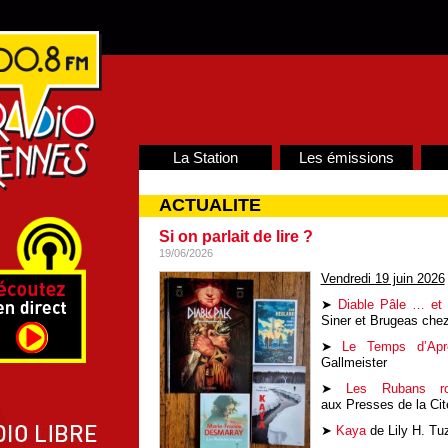
La Station
Les émissions
ACTUALITE
Si on parlait de lire ?
19/06/2026
Vendredi 19 juin 2026
➤
Diable Pâle … et 
Siner et Brugeas che
➤
Le Temps d’Apr
Gallmeister
➤
Les Rubans ro
aux Presses de la Cit
➤
Kaya
de Lily H. Tu