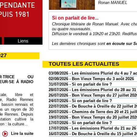
Ronan MANUEL
Si on parlait de lire...
Chronique littéraire de Ronan Manuel. Avec ch
ou quatre nouveautés.
Diffusion le vendredi à 10h20 et 23h20. Rediffu
Liens
Les dernières chroniques sont
en écoute sur
S
027
TOUTES LES ACTUALITES
03/08/2026 - Les émissions Pluriel du 4 au 7 a
UR·TRICE OU
02/08/2026 - Bon Vieux Temps du 3 août 2026
EUR·SE À RADIO
31/07/2026 - Si on parlait de lire ?
28/07/2026 - Les émissions Pluriel du 28 au 31 
cale, libre et
26/07/2026 - Bon Vieux Temps du 27 juillet 202
te, Radio Rennes
24/07/2026 - Si on parlait de lire ?
 bassin rennais et
22/07/2026 - De Bouche à Oreille du 22 juillet 
ns un rayon de 30
20/07/2026 - Chemins de Terre des 20 et 21 juil
de Rennes. Depuis
19/07/2026 - Bon Vieux Temps du 20 juillet 202
tation cultive la
17/07/2026 - Si on parlait de lire ?
 : la culture...
17/07/2026 - Les émissions Pluriel du 21 au 26 
Lire la suite
16/07/2026 - De Bouche à Oreille du 15 juillet 