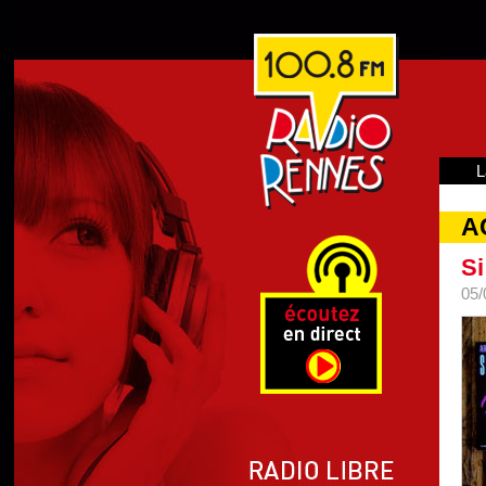
L
A
Si
05/