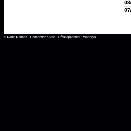
08
07
©
Radio Rennes
- Conception :
Adlib
- Développement :
Wanerys