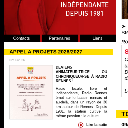
St
Contacts
Partenaires
Liens
Ro
S
APPEL A PROJETS 2026/2027
C
02/06/2026
u
DEVIENS
D
ANIMATEUR·TRICE OU
CHRONIQUEUR·SE À RADIO
d
RENNES !
Radio locale, libre et
L
indépendante, Radio Rennes
émet sur le bassin rennais et
au-delà, dans un rayon de 30
km autour de Rennes. Depuis
1981, la station cultive la
T
même passion : la culture...
09
Lire la suite