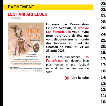
03
EVENEMENT
02
LES FANFARFELUES
31
01/06/2026
28
Organisé par l'association
26
Le Bon Scén'Art, le
festival
Les Fanfarfelues
vous invite
24
pour trois jours de fête qui
vont dépoussiérer le monde
22
des fanfares au pied du
20
Château de Vitré, du 21 au
23 août 2026.
19
En 12 ans d’existence,
Les
17
Fanfarfelues
est devenu bien
17
plus qu’un simple festival
musical sur le territoire de
16
Vitré...
14
Lire la suite
13
12
11
10