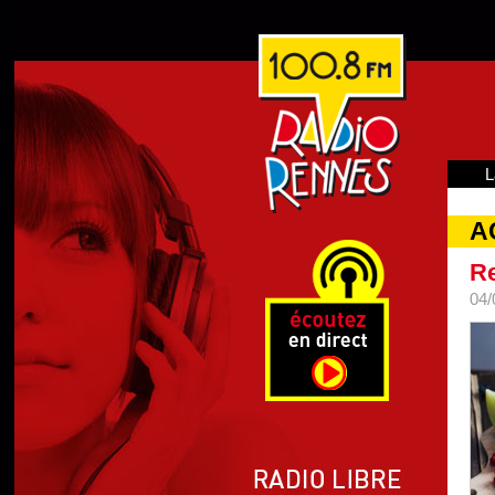
L
A
Re
04/