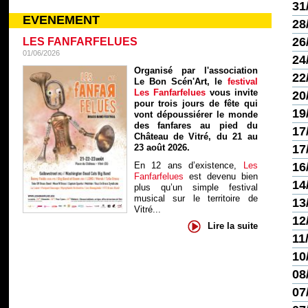
31
EVENEMENT
28
26
LES FANFARFELUES
01/06/2026
24
Organisé par l'association
22
Le Bon Scén'Art, le
festival
Les Fanfarfelues
vous invite
20
pour trois jours de fête qui
19
vont dépoussiérer le monde
des fanfares au pied du
17
Château de Vitré, du 21 au
23 août 2026.
17
En 12 ans d’existence,
Les
16
Fanfarfelues
est devenu bien
14
plus qu’un simple festival
musical sur le territoire de
13
Vitré...
12
Lire la suite
11
10
08
07