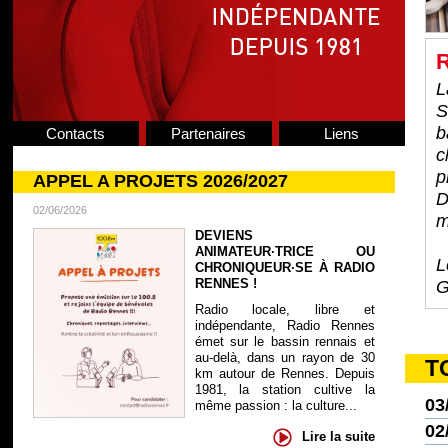
R
L
S
b
Contacts
Partenaires
Liens
c
p
APPEL A PROJETS 2026/2027
D
02/06/2026
m
DEVIENS
ANIMATEUR·TRICE OU
L
CHRONIQUEUR·SE À RADIO
RENNES !
G
Radio locale, libre et
indépendante, Radio Rennes
émet sur le bassin rennais et
au-delà, dans un rayon de 30
T
km autour de Rennes. Depuis
1981, la station cultive la
03
même passion : la culture...
02
Lire la suite