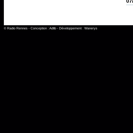
07
©
Radio Rennes
- Conception :
Adlib
- Développement :
Wanerys