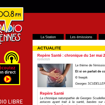
La Station
Les émissions
ACTUALITE
Repère Santé : chronique du 1er mai 
01/05/2025
Le thème de l'émission
Et si on parlait de c
©
freepik
Georges SCUDELLE
Repère Santé
La chronique naturopathie de Georges Scudelle
astuces ayant trait à la santé, basées sur 