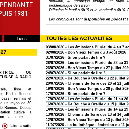
semaine, la chronique évoque un sujet d
problématique de saison.
Diffusion le jeudi à 9h15 et le vendredi à 6h10. 
Les chroniques sont
disponibles en podcast
su
TOUTES LES ACTUALITES
Liens
03/08/2026 - Les émissions Pluriel du 4 au 7 a
027
02/08/2026 - Bon Vieux Temps du 3 août 2026
31/07/2026 - Si on parlait de lire ?
28/07/2026 - Les émissions Pluriel du 28 au 31 
26/07/2026 - Bon Vieux Temps du 27 juillet 202
UR·TRICE OU
24/07/2026 - Si on parlait de lire ?
EUR·SE À RADIO
22/07/2026 - De Bouche à Oreille du 22 juillet 
20/07/2026 - Chemins de Terre des 20 et 21 juil
19/07/2026 - Bon Vieux Temps du 20 juillet 202
cale, libre et
17/07/2026 - Si on parlait de lire ?
te, Radio Rennes
 bassin rennais et
17/07/2026 - Les émissions Pluriel du 21 au 26 
ns un rayon de 30
16/07/2026 - De Bouche à Oreille du 15 juillet 
de Rennes. Depuis
14/07/2026 - Les émissions Pluriel du 14 au 19 
tation cultive la
13/07/2026 - Chemins de Terre des 13 et 14 juil
 : la culture...
12/07/2026 - Bon Vieux Temps du 13 juillet 202
11/07/2026 - La bullothèque : émission du 11 ju
Lire la suite