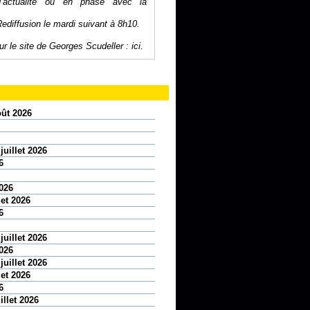
’actualité ou en phase avec la
Rediffusion le mardi suivant à 8h10.
r le site de Georges Scudeller :
ici
.
oût 2026
juillet 2026
6
2026
let 2026
6
juillet 2026
2026
juillet 2026
let 2026
6
illet 2026