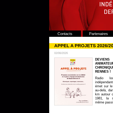
Contacts
Partenaires
APPEL A PROJETS 2026/2
02/06/2026
DEVIENS
ANIMATE
CHRONIQU
RENNES !
Radio lo
indépendan
émet sur le
au-delà, da
km autour 
1981, la s
même passion