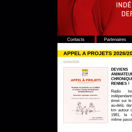
Contacts
Partenaires
APPEL A PROJETS 2026/2
02/06/2026
DEVIENS
ANIMATE
CHRONIQU
RENNES !
Radio lo
indépendan
émet sur le
au-delà, da
km autour 
1981, la s
même passion