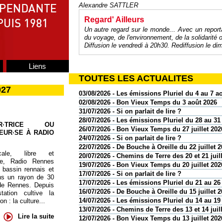
Alexandre SATTLER
Regard' Ailleurs
Un autre regard sur le monde... Avec un report
du voyage, de l'environnement, de la solidarité
Diffusion le vendredi à 20h30. Rediffusion le d
Liens
TOUTES LES ACTUALITES
027
03/08/2026 - Les émissions Pluriel du 4 au 7 a
02/08/2026 - Bon Vieux Temps du 3 août 2026
31/07/2026 - Si on parlait de lire ?
28/07/2026 - Les émissions Pluriel du 28 au 31 
UR·TRICE OU
26/07/2026 - Bon Vieux Temps du 27 juillet 202
EUR·SE À RADIO
24/07/2026 - Si on parlait de lire ?
22/07/2026 - De Bouche à Oreille du 22 juillet 
cale, libre et
20/07/2026 - Chemins de Terre des 20 et 21 juil
te, Radio Rennes
19/07/2026 - Bon Vieux Temps du 20 juillet 202
 bassin rennais et
17/07/2026 - Si on parlait de lire ?
ns un rayon de 30
17/07/2026 - Les émissions Pluriel du 21 au 26 
de Rennes. Depuis
16/07/2026 - De Bouche à Oreille du 15 juillet 
tation cultive la
14/07/2026 - Les émissions Pluriel du 14 au 19 
 : la culture...
13/07/2026 - Chemins de Terre des 13 et 14 juil
Lire la suite
12/07/2026 - Bon Vieux Temps du 13 juillet 202