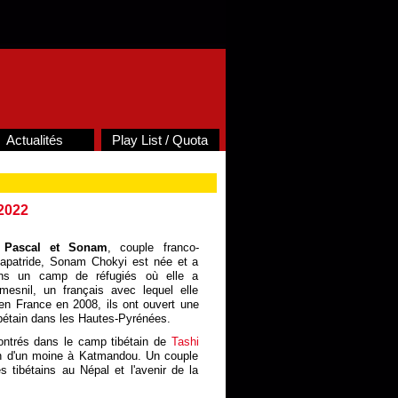
Actualités
Play List / Quota
 2022
e
Pascal et Sonam
, couple franco-
t apatride, Sonam Chokyi est née et a
ns un camp de réfugiés où elle a
mesnil, un français avec lequel elle
 en France en 2008, ils ont ouvert une
tibétain dans les Hautes-Pyrénées.
ontrés dans le camp tibétain de
Tashi
n d'un moine à Katmandou. Un couple
és tibétains au Népal et l'avenir de la