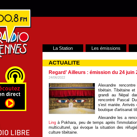
La Station
Les émissions
ACTUALITE
Regard' Ailleurs : émission du 24 juin
24/06/2022
Alexandre rencontr
tibétain. Tibétaine e
grandi au Népal da
rencontré Pascal Du
s'est mariée. Arrivés
boutique d'artisanat 
Alexandre les a renc
Ling
à Pokhara, peu de temps après l'immolatio
multiculturel, qui évoque la situation des réfugi
culture tibétaine.