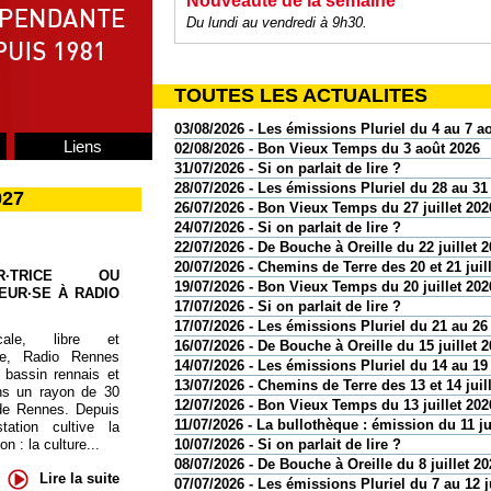
Nouveauté de la semaine
Du lundi au vendredi à 9h30.
TOUTES LES ACTUALITES
03/08/2026 - Les émissions Pluriel du 4 au 7 a
Liens
02/08/2026 - Bon Vieux Temps du 3 août 2026
31/07/2026 - Si on parlait de lire ?
28/07/2026 - Les émissions Pluriel du 28 au 31 
027
26/07/2026 - Bon Vieux Temps du 27 juillet 202
24/07/2026 - Si on parlait de lire ?
22/07/2026 - De Bouche à Oreille du 22 juillet 
20/07/2026 - Chemins de Terre des 20 et 21 juil
UR·TRICE OU
19/07/2026 - Bon Vieux Temps du 20 juillet 202
EUR·SE À RADIO
17/07/2026 - Si on parlait de lire ?
17/07/2026 - Les émissions Pluriel du 21 au 26 
cale, libre et
16/07/2026 - De Bouche à Oreille du 15 juillet 
te, Radio Rennes
14/07/2026 - Les émissions Pluriel du 14 au 19 
 bassin rennais et
13/07/2026 - Chemins de Terre des 13 et 14 juil
ns un rayon de 30
12/07/2026 - Bon Vieux Temps du 13 juillet 202
de Rennes. Depuis
11/07/2026 - La bullothèque : émission du 11 ju
tation cultive la
 : la culture...
10/07/2026 - Si on parlait de lire ?
08/07/2026 - De Bouche à Oreille du 8 juillet 20
Lire la suite
07/07/2026 - Les émissions Pluriel du 7 au 12 j