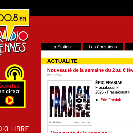
La Station
Les émissions
ACTUALITE
Nouveauté de la semaine du 2 au 6 fév
02/02/2026
ÉRIC FRASIAK
Frasiakoustik
2025 - Frasiakoustik
►
Éric Frasiak