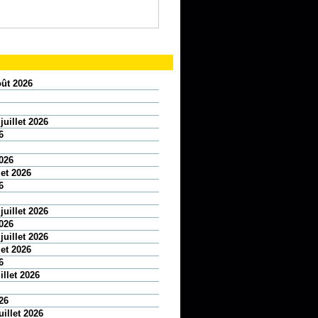
oût 2026
juillet 2026
6
2026
let 2026
6
juillet 2026
2026
juillet 2026
let 2026
6
illet 2026
26
uillet 2026