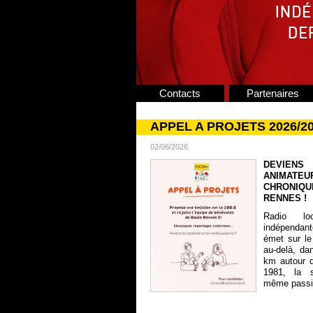
Contacts
Partenaires
APPEL A PROJETS 2026/2
02/06/2026
DEVIENS
ANIMATE
CHRONIQU
RENNES !
Radio lo
indépendan
émet sur le
au-delà, da
km autour 
1981, la s
même passion