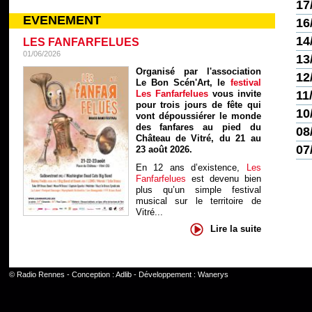
17
EVENEMENT
16
14
LES FANFARFELUES
01/06/2026
13
Organisé par l'association
12
Le Bon Scén'Art, le
festival
Les Fanfarfelues
vous invite
11
pour trois jours de fête qui
10
vont dépoussiérer le monde
des fanfares au pied du
08
Château de Vitré, du 21 au
07
23 août 2026.
En 12 ans d’existence,
Les
Fanfarfelues
est devenu bien
plus qu’un simple festival
musical sur le territoire de
Vitré...
Lire la suite
©
Radio Rennes
- Conception :
Adlib
- Développement :
Wanerys