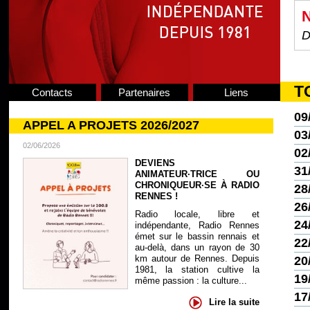
N
D
T
Contacts
Partenaires
Liens
09
APPEL A PROJETS 2026/2027
03
02/06/2026
02
DEVIENS
31
ANIMATEUR·TRICE OU
CHRONIQUEUR·SE À RADIO
28
RENNES !
26
Radio locale, libre et
24
indépendante, Radio Rennes
émet sur le bassin rennais et
22
au-delà, dans un rayon de 30
km autour de Rennes. Depuis
20
1981, la station cultive la
19
même passion : la culture...
17
Lire la suite