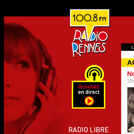
L
A
No
15/