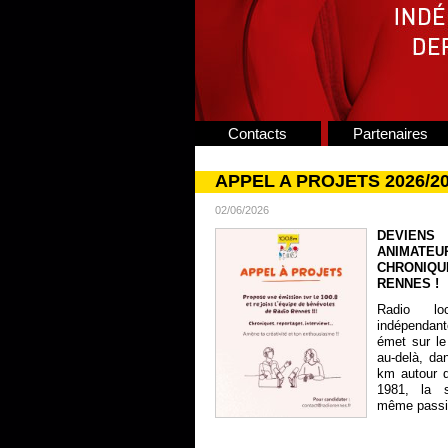
Contacts
Partenaires
APPEL A PROJETS 2026/2
02/06/2026
DEVIENS
ANIMATE
CHRONIQU
RENNES !
Radio lo
indépendan
émet sur le
au-delà, da
km autour 
1981, la s
même passion