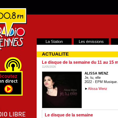
La Station
Les émissions
ACTUALITE
Le disque de la semaine du 11 au 15 m
11/05/2026
ALISSA WENZ
Je, tu, elle
2022 - EPM Musique /
►
Alissa Wenz
Le disque de la semaine