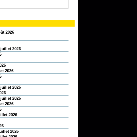
oût 2026
juillet 2026
6
2026
let 2026
6
juillet 2026
2026
juillet 2026
let 2026
6
illet 2026
26
uillet 2026
illet 2026