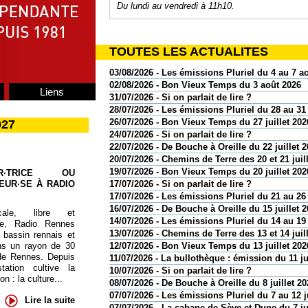
Du lundi au vendredi à 11h10.
TOUTES LES ACTUALITES
03/08/2026 - Les émissions Pluriel du 4 au 7 a
02/08/2026 - Bon Vieux Temps du 3 août 2026
Liens
31/07/2026 - Si on parlait de lire ?
28/07/2026 - Les émissions Pluriel du 28 au 31 
26/07/2026 - Bon Vieux Temps du 27 juillet 202
027
24/07/2026 - Si on parlait de lire ?
22/07/2026 - De Bouche à Oreille du 22 juillet 
20/07/2026 - Chemins de Terre des 20 et 21 juil
19/07/2026 - Bon Vieux Temps du 20 juillet 202
UR·TRICE OU
EUR·SE À RADIO
17/07/2026 - Si on parlait de lire ?
17/07/2026 - Les émissions Pluriel du 21 au 26 
16/07/2026 - De Bouche à Oreille du 15 juillet 
cale, libre et
14/07/2026 - Les émissions Pluriel du 14 au 19 
te, Radio Rennes
13/07/2026 - Chemins de Terre des 13 et 14 juil
 bassin rennais et
ns un rayon de 30
12/07/2026 - Bon Vieux Temps du 13 juillet 202
de Rennes. Depuis
11/07/2026 - La bullothèque : émission du 11 ju
tation cultive la
10/07/2026 - Si on parlait de lire ?
 : la culture...
08/07/2026 - De Bouche à Oreille du 8 juillet 20
07/07/2026 - Les émissions Pluriel du 7 au 12 j
Lire la suite
07/07/2026 - La cabane de Sève et Dune du 7 ju