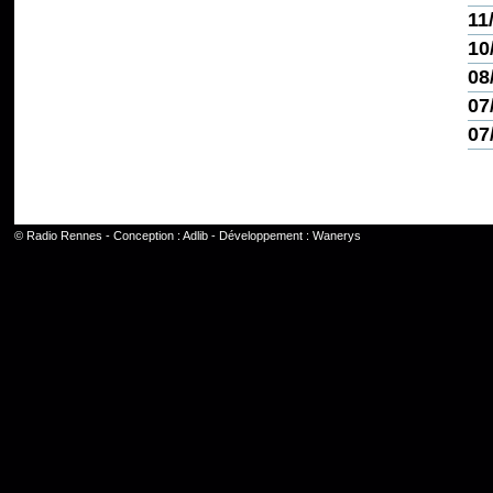
11
10
08
07
07
©
Radio Rennes
- Conception :
Adlib
- Développement :
Wanerys