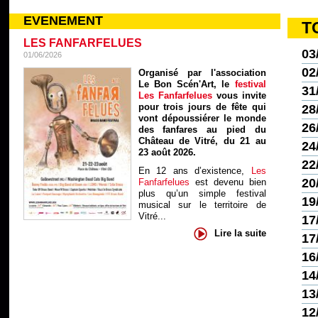
EVENEMENT
T
LES FANFARFELUES
03
01/06/2026
02
Organisé par l'association
Le Bon Scén'Art, le
festival
31
Les Fanfarfelues
vous invite
pour trois jours de fête qui
28
vont dépoussiérer le monde
26
des fanfares au pied du
Château de Vitré, du 21 au
24
23 août 2026.
22
En 12 ans d’existence,
Les
20
Fanfarfelues
est devenu bien
plus qu’un simple festival
19
musical sur le territoire de
Vitré...
17
Lire la suite
17
16
14
13
12