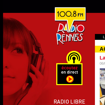
L
A
La
06/