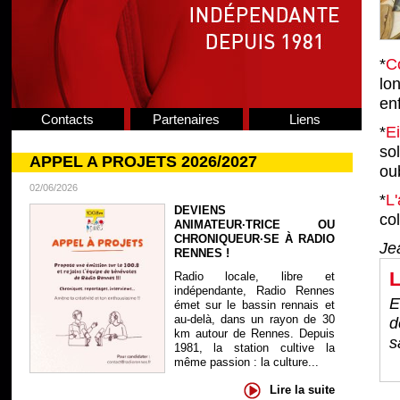
*
C
lo
en
Contacts
Partenaires
Liens
*
E
so
APPEL A PROJETS 2026/2027
ou
02/06/2026
*
L'
DEVIENS
col
ANIMATEUR·TRICE OU
CHRONIQUEUR·SE À RADIO
Je
RENNES !
L
Radio locale, libre et
indépendante, Radio Rennes
E
émet sur le bassin rennais et
au-delà, dans un rayon de 30
d
km autour de Rennes. Depuis
s
1981, la station cultive la
même passion : la culture...
Lire la suite